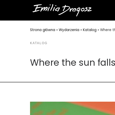
Przejdź do treści
Strona główna
»
Wydarzenia
»
Katalog
»
Where th
KATALOG
Where the sun fall