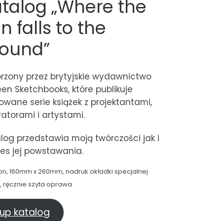
talog „Where the
n falls to the
round”
rzony przez brytyjskie wydawnictwo
en Sketchbooks, które publikuje
towane serie książek z projektantami,
tratorami i artystami.
log przedstawia moją twórczości jak i
es jej powstawania.
ron, 160mm x 260mm, nadruk okładki specjalnej
i, ręcznie szyta oprawa
up katalog