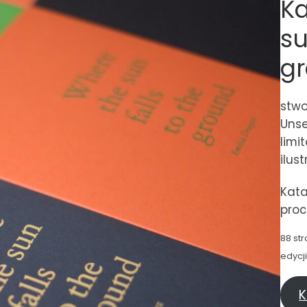
Ka
su
g
stwo
Unse
limi
ilus
Kata
proc
88 st
edycj
K